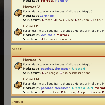
Modérateurs:
Morrock
,
Nelgirith
Heroes V
Forum de discussion sur Heroes of Might and Magic 5
Modérateur:
Zénithale
Sous-forums:
Mods
,
News
,
Aide
,
Solution
,
Editeur
,
Ligue H5
Forum destiné a la ligue francophone de Heroes of Might and M
Modérateurs:
Zénithale
,
Morrock
Sous-forum:
Tournois & Concours
AXEOTH
Heroes IV
Forum de discussion sur Heroes of Might and Magic 4
Modérateurs:
pacobac
,
alexasteph
,
Urostoki
Sous-forums:
Campagne
,
Astuces/Descriptions
Ligue H4
Forum destiné a la ligue francophone de Heroes of Might and M
Modérateurs:
pacobac
,
alexasteph
,
Urostoki
,
DJN
,
m8ma
Sous-forums:
Infos/Aides
,
Tournois
,
Le port
,
Arena
,
ENROTH