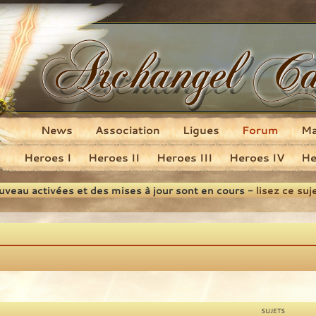
News
Association
Ligues
Forum
M
Heroes I
Heroes II
Heroes III
Heroes IV
He
ouveau activées et des mises à jour sont en cours -
lisez ce suj
SUJETS