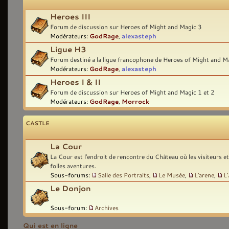
Heroes III
Forum de discussion sur Heroes of Might and Magic 3
Modérateurs:
GodRage
,
alexasteph
Ligue H3
Forum destiné a la ligue francophone de Heroes of Might and M
Modérateurs:
GodRage
,
alexasteph
Heroes I & II
Forum de discussion sur Heroes of Might and Magic 1 et 2
Modérateurs:
GodRage
,
Morrock
CASTLE
La Cour
La Cour est l'endroit de rencontre du Château où les visiteurs e
folles aventures.
Sous-forums:
Salle des Portraits
,
Le Musée
,
L'arene
,
L
Le Donjon
Sous-forum:
Archives
Qui est en ligne