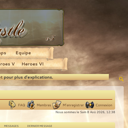
aps
Equipe
roes V
Heroes VI
et
pour plus d'explications.
FAQ
Membres
M’enregistrer
Connexion
Nous sommes le Sam 8 Aoû 2026, 12:38
MESSAGES
DERNIER MESSAGE