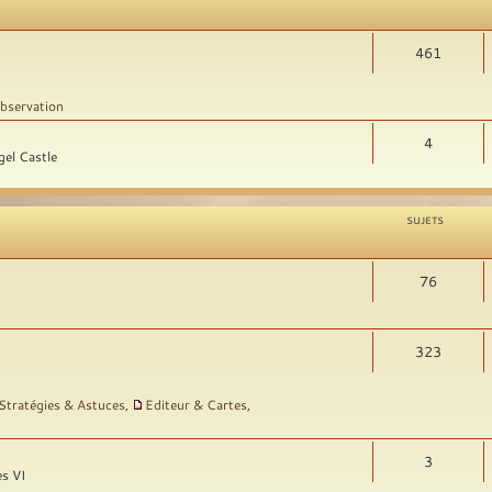
461
bservation
4
gel Castle
SUJETS
76
323
Stratégies & Astuces
,
Editeur & Cartes
,
3
es VI