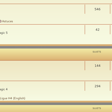
546
Astuces
42
agic 5
SUJETS
144
294
agic 4
t
Ligue H4 (English)
SUJETS