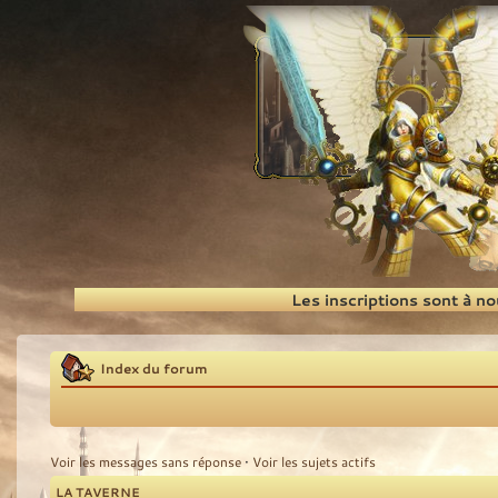
Recherche
Les inscriptions sont à n
Index du forum
Voir les messages sans réponse
•
Voir les sujets actifs
LA TAVERNE