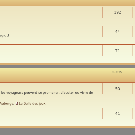
192
44
agic 3
71
SUJETS
50
t les voyageurs peuvent se promener, discuter ou vivre de
'Auberge
,
La Salle des jeux
41