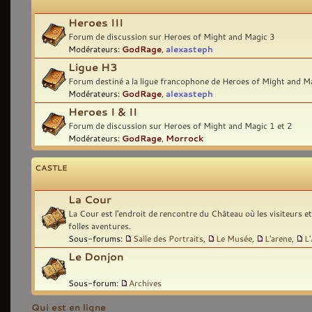
Heroes III
Forum de discussion sur Heroes of Might and Magic 3
Modérateurs:
GodRage
,
alexasteph
Ligue H3
Forum destiné a la ligue francophone de Heroes of Might and M
Modérateurs:
GodRage
,
alexasteph
Heroes I & II
Forum de discussion sur Heroes of Might and Magic 1 et 2
Modérateurs:
GodRage
,
Morrock
CASTLE
La Cour
La Cour est l'endroit de rencontre du Château où les visiteurs e
folles aventures.
Sous-forums:
Salle des Portraits
,
Le Musée
,
L'arene
,
L
Le Donjon
Sous-forum:
Archives
Qui est en ligne