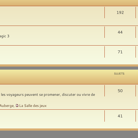
192
44
agic 3
71
SUJETS
50
t les voyageurs peuvent se promener, discuter ou vivre de
'Auberge
,
La Salle des jeux
41