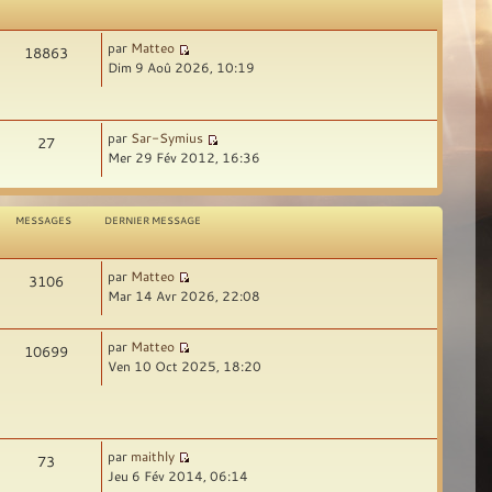
par
Matteo
18863
Dim 9 Aoû 2026, 10:19
par
Sar-Symius
27
Mer 29 Fév 2012, 16:36
MESSAGES
DERNIER MESSAGE
par
Matteo
3106
Mar 14 Avr 2026, 22:08
par
Matteo
10699
Ven 10 Oct 2025, 18:20
par
maithly
73
Jeu 6 Fév 2014, 06:14