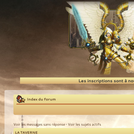
Recherche
Les inscriptions sont à n
Index du forum
Voir les messages sans réponse
•
Voir les sujets actifs
LA TAVERNE