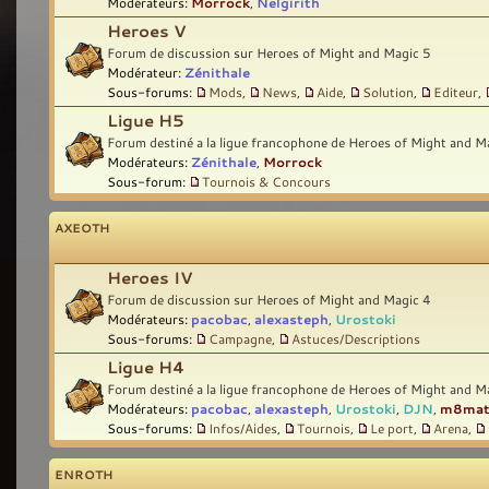
Modérateurs:
Morrock
,
Nelgirith
Heroes V
Forum de discussion sur Heroes of Might and Magic 5
Modérateur:
Zénithale
Sous-forums:
Mods
,
News
,
Aide
,
Solution
,
Editeur
,
Ligue H5
Forum destiné a la ligue francophone de Heroes of Might and M
Modérateurs:
Zénithale
,
Morrock
Sous-forum:
Tournois & Concours
AXEOTH
Heroes IV
Forum de discussion sur Heroes of Might and Magic 4
Modérateurs:
pacobac
,
alexasteph
,
Urostoki
Sous-forums:
Campagne
,
Astuces/Descriptions
Ligue H4
Forum destiné a la ligue francophone de Heroes of Might and M
Modérateurs:
pacobac
,
alexasteph
,
Urostoki
,
DJN
,
m8ma
Sous-forums:
Infos/Aides
,
Tournois
,
Le port
,
Arena
,
ENROTH