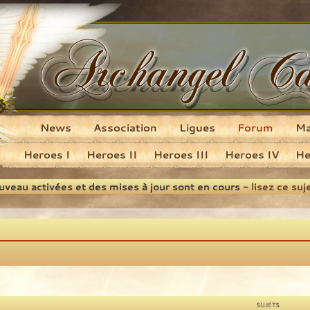
News
Association
Ligues
Forum
M
Heroes I
Heroes II
Heroes III
Heroes IV
He
ouveau activées et des mises à jour sont en cours -
lisez ce suj
SUJETS