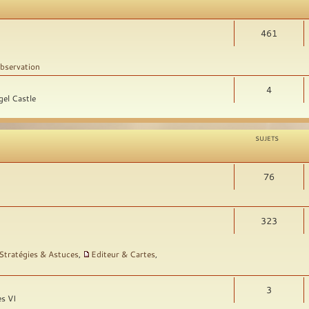
461
bservation
4
gel Castle
SUJETS
76
323
Stratégies & Astuces
,
Editeur & Cartes
,
3
es VI