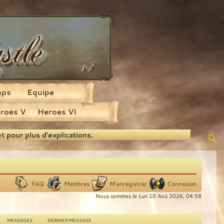
aps
Equipe
roes V
Heroes VI
et
pour plus d'explications.
FAQ
Membres
M’enregistrer
Connexion
Nous sommes le Lun 10 Aoû 2026, 04:58
MESSAGES
DERNIER MESSAGE