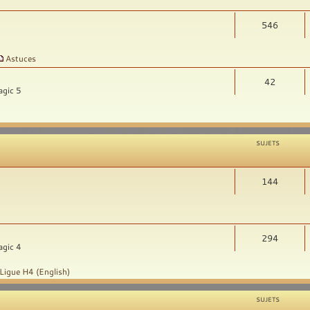
546
Astuces
42
agic 5
SUJETS
144
294
agic 4
t
Ligue H4 (English)
SUJETS