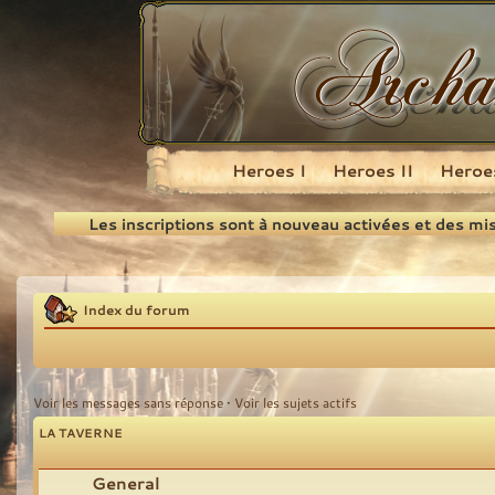
Heroes I
Heroes II
Heroes
Recherche
Les inscriptions sont à nouveau activées et des mi
Index du forum
Voir les messages sans réponse
•
Voir les sujets actifs
LA TAVERNE
General