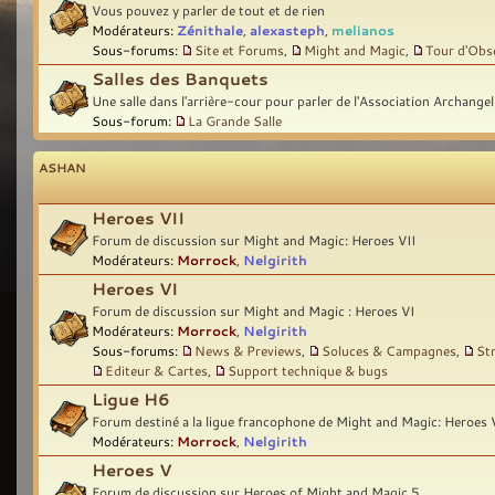
Vous pouvez y parler de tout et de rien
Modérateurs:
Zénithale
,
alexasteph
,
melianos
Sous-forums:
Site et Forums
,
Might and Magic
,
Tour d'Obs
Salles des Banquets
Une salle dans l'arrière-cour pour parler de l'Association Archangel
Sous-forum:
La Grande Salle
ASHAN
Heroes VII
Forum de discussion sur Might and Magic: Heroes VII
Modérateurs:
Morrock
,
Nelgirith
Heroes VI
Forum de discussion sur Might and Magic : Heroes VI
Modérateurs:
Morrock
,
Nelgirith
Sous-forums:
News & Previews
,
Soluces & Campagnes
,
St
Editeur & Cartes
,
Support technique & bugs
Ligue H6
Forum destiné a la ligue francophone de Might and Magic: Heroes 
Modérateurs:
Morrock
,
Nelgirith
Heroes V
Forum de discussion sur Heroes of Might and Magic 5