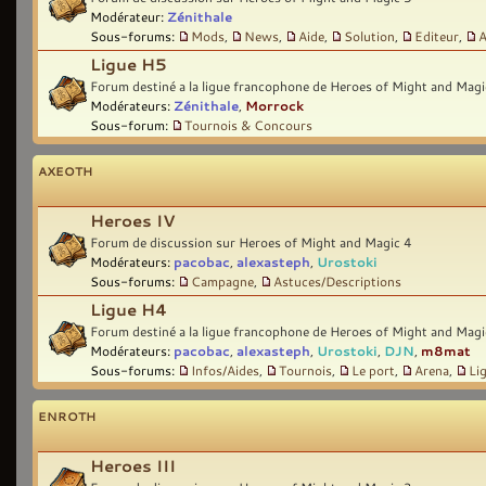
Modérateur:
Zénithale
Sous-forums:
Mods
,
News
,
Aide
,
Solution
,
Editeur
,
A
Ligue H5
Forum destiné a la ligue francophone de Heroes of Might and Magi
Modérateurs:
Zénithale
,
Morrock
Sous-forum:
Tournois & Concours
AXEOTH
Heroes IV
Forum de discussion sur Heroes of Might and Magic 4
Modérateurs:
pacobac
,
alexasteph
,
Urostoki
Sous-forums:
Campagne
,
Astuces/Descriptions
Ligue H4
Forum destiné a la ligue francophone de Heroes of Might and Magi
Modérateurs:
pacobac
,
alexasteph
,
Urostoki
,
DJN
,
m8mat
Sous-forums:
Infos/Aides
,
Tournois
,
Le port
,
Arena
,
Li
ENROTH
Heroes III