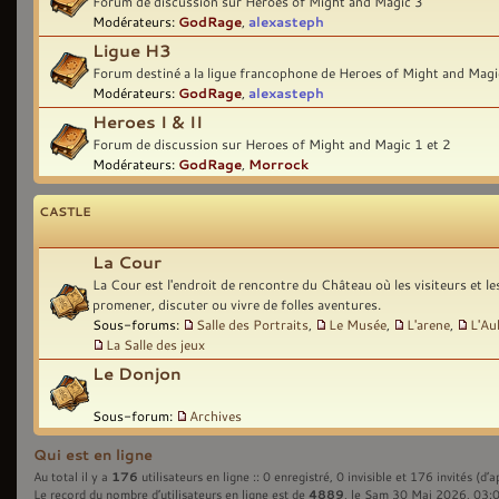
Forum de discussion sur Heroes of Might and Magic 3
Modérateurs:
GodRage
,
alexasteph
Ligue H3
Forum destiné a la ligue francophone de Heroes of Might and Magi
Modérateurs:
GodRage
,
alexasteph
Heroes I & II
Forum de discussion sur Heroes of Might and Magic 1 et 2
Modérateurs:
GodRage
,
Morrock
CASTLE
La Cour
La Cour est l'endroit de rencontre du Château où les visiteurs et l
promener, discuter ou vivre de folles aventures.
Sous-forums:
Salle des Portraits
,
Le Musée
,
L'arene
,
L'Au
La Salle des jeux
Le Donjon
Sous-forum:
Archives
Qui est en ligne
176
Au total il y a
utilisateurs en ligne :: 0 enregistré, 0 invisible et 176 invités (d’
4889
Le record du nombre d’utilisateurs en ligne est de
, le Sam 30 Mai 2026, 03: