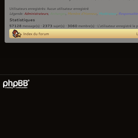
Utilisateurs enregistrés: Aucun utilisateur enregistré
Légende:
Administrateurs
,
Archanges
,
Membre d'Honneur
,
Modérateur
,
Responsable
Statistiques
57128
2373
3060
message(s) •
sujet(s) •
membre(s) • L’utilisateur enregistré le 
Index du forum
L