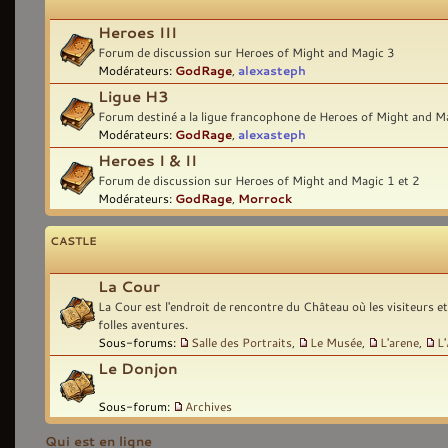
Heroes III
Forum de discussion sur Heroes of Might and Magic 3
Modérateurs:
GodRage
,
alexasteph
Ligue H3
Forum destiné a la ligue francophone de Heroes of Might and M
Modérateurs:
GodRage
,
alexasteph
Heroes I & II
Forum de discussion sur Heroes of Might and Magic 1 et 2
Modérateurs:
GodRage
,
Morrock
CASTLE
La Cour
La Cour est l'endroit de rencontre du Château où les visiteurs e
folles aventures.
Sous-forums:
Salle des Portraits
,
Le Musée
,
L'arene
,
L
Le Donjon
Sous-forum:
Archives
Qui est en ligne