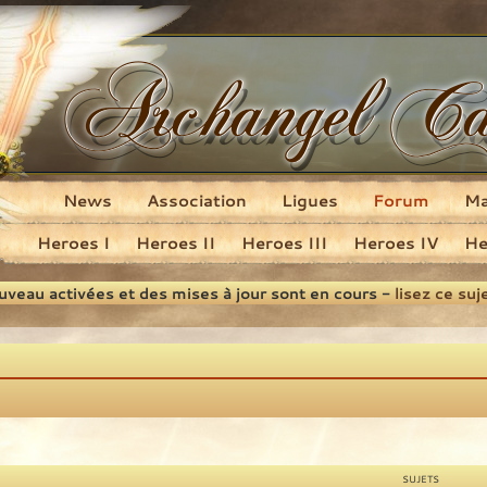
News
Association
Ligues
Forum
M
Heroes I
Heroes II
Heroes III
Heroes IV
He
ouveau activées et des mises à jour sont en cours -
lisez ce suj
SUJETS