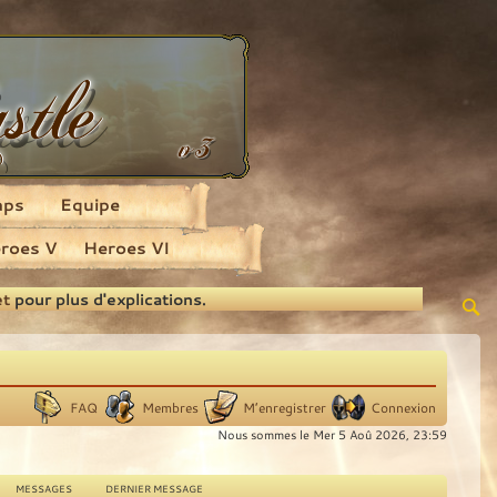
aps
Equipe
roes V
Heroes VI
et
pour plus d'explications.
FAQ
Membres
M’enregistrer
Connexion
Nous sommes le Mer 5 Aoû 2026, 23:59
MESSAGES
DERNIER MESSAGE