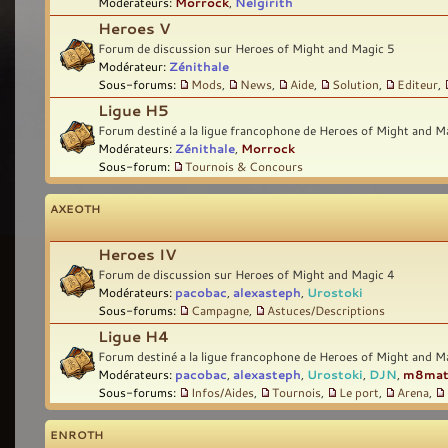
Modérateurs:
Morrock
,
Nelgirith
Heroes V
Forum de discussion sur Heroes of Might and Magic 5
Modérateur:
Zénithale
Sous-forums:
Mods
,
News
,
Aide
,
Solution
,
Editeur
,
Ligue H5
Forum destiné a la ligue francophone de Heroes of Might and M
Modérateurs:
Zénithale
,
Morrock
Sous-forum:
Tournois & Concours
AXEOTH
Heroes IV
Forum de discussion sur Heroes of Might and Magic 4
Modérateurs:
pacobac
,
alexasteph
,
Urostoki
Sous-forums:
Campagne
,
Astuces/Descriptions
Ligue H4
Forum destiné a la ligue francophone de Heroes of Might and M
Modérateurs:
pacobac
,
alexasteph
,
Urostoki
,
DJN
,
m8ma
Sous-forums:
Infos/Aides
,
Tournois
,
Le port
,
Arena
,
ENROTH