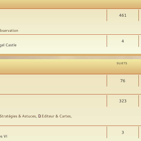
461
bservation
4
gel Castle
SUJETS
76
323
Stratégies & Astuces
,
Editeur & Cartes
,
3
es VI