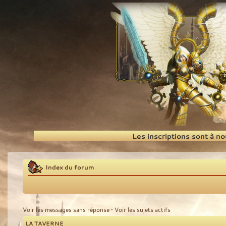
Recherche
Les inscriptions sont à n
Index du forum
Voir les messages sans réponse
•
Voir les sujets actifs
LA TAVERNE