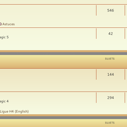
546
Astuces
42
agic 5
SUJETS
144
294
agic 4
t
Ligue H4 (English)
SUJETS