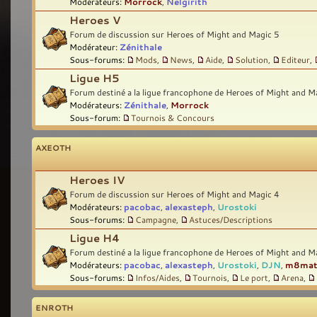
Modérateurs:
Morrock
,
Nelgirith
Heroes V
Forum de discussion sur Heroes of Might and Magic 5
Modérateur:
Zénithale
Sous-forums:
Mods
,
News
,
Aide
,
Solution
,
Editeur
,
Ligue H5
Forum destiné a la ligue francophone de Heroes of Might and M
Modérateurs:
Zénithale
,
Morrock
Sous-forum:
Tournois & Concours
AXEOTH
Heroes IV
Forum de discussion sur Heroes of Might and Magic 4
Modérateurs:
pacobac
,
alexasteph
,
Urostoki
Sous-forums:
Campagne
,
Astuces/Descriptions
Ligue H4
Forum destiné a la ligue francophone de Heroes of Might and M
Modérateurs:
pacobac
,
alexasteph
,
Urostoki
,
DJN
,
m8ma
Sous-forums:
Infos/Aides
,
Tournois
,
Le port
,
Arena
,
ENROTH