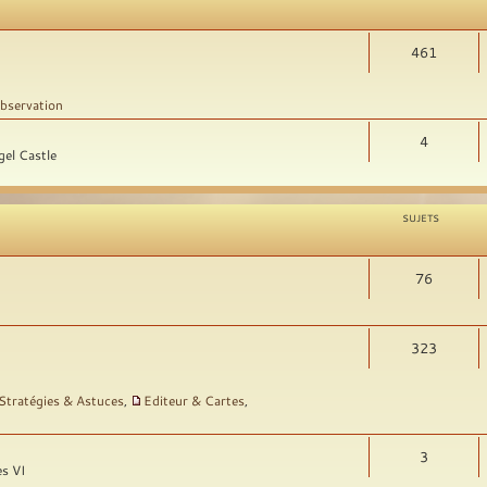
461
bservation
4
gel Castle
SUJETS
76
323
Stratégies & Astuces
,
Editeur & Cartes
,
3
es VI