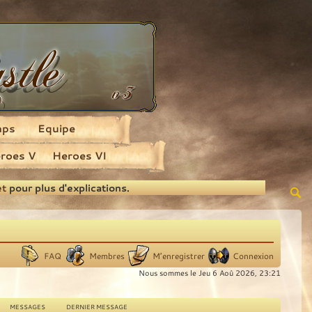
aps
Equipe
roes V
Heroes VI
et
pour plus d'explications.
FAQ
Membres
M’enregistrer
Connexion
Nous sommes le Jeu 6 Aoû 2026, 23:21
MESSAGES
DERNIER MESSAGE