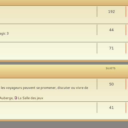
192
44
agic 3
71
SUJETS
50
t les voyageurs peuvent se promener, discuter ou vivre de
'Auberge
,
La Salle des jeux
41