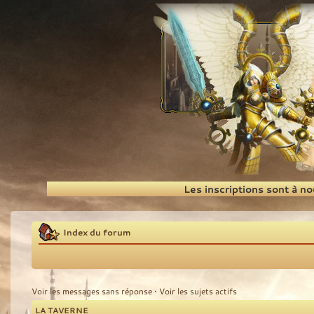
Recherche
Les inscriptions sont à n
Index du forum
Voir les messages sans réponse
•
Voir les sujets actifs
LA TAVERNE