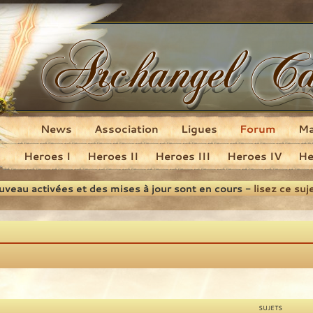
News
Association
Ligues
Forum
M
Heroes I
Heroes II
Heroes III
Heroes IV
He
ouveau activées et des mises à jour sont en cours -
lisez ce suj
SUJETS