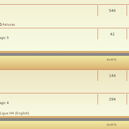
546
Astuces
42
agic 5
SUJETS
144
294
agic 4
t
Ligue H4 (English)
SUJETS