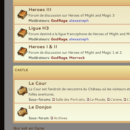
Heroes III
Forum de discussion sur Heroes of Might and Magic 3
Modérateurs:
GodRage
,
alexasteph
Ligue H3
Forum destiné a la ligue francophone de Heroes of Might and M
Modérateurs:
GodRage
,
alexasteph
Heroes I & II
Forum de discussion sur Heroes of Might and Magic 1 et 2
Modérateurs:
GodRage
,
Morrock
CASTLE
La Cour
La Cour est l'endroit de rencontre du Château où les visiteurs e
folles aventures.
Sous-forums:
Salle des Portraits
,
Le Musée
,
L'arene
,
L
Le Donjon
Sous-forum:
Archives
Qui est en ligne