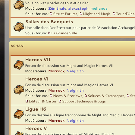
Vous pouvez y parler de tout et de rien
Modérateurs:
Zénithale
,
alexasteph
,
melianos
Sous-forums:
Site et Forums
,
Might and Magic
,
Tour d'Obs
Salles des Banquets
Une salle dans l'arrière-cour pour parler de l'Association Archangel
Sous-forum:
La Grande Salle
ASHAN
Heroes VII
Forum de discussion sur Might and Magic: Heroes VII
Modérateurs:
Morrock
,
Nelgirith
Heroes VI
Forum de discussion sur Might and Magic : Heroes VI
Modérateurs:
Morrock
,
Nelgirith
Sous-forums:
News & Previews
,
Soluces & Campagnes
,
St
Editeur & Cartes
,
Support technique & bugs
Ligue H6
Forum destiné a la ligue francophone de Might and Magic: Heroes 
Modérateurs:
Morrock
,
Nelgirith
Heroes V
Forum de discussion sur Heroes of Might and Magic 5