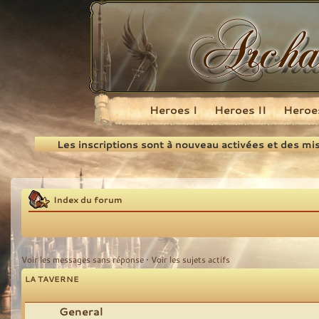
Heroes I
Heroes II
Heroes
Recherche
Les inscriptions sont à nouveau activées et des mi
Index du forum
Voir les messages sans réponse
•
Voir les sujets actifs
LA TAVERNE
General