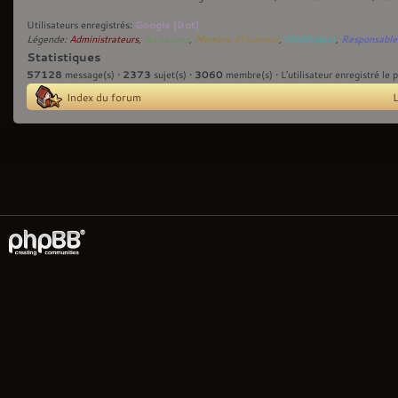
Google [Bot]
Utilisateurs enregistrés:
Légende:
Administrateurs
,
Archanges
,
Membre d'Honneur
,
Modérateur
,
Responsable
Statistiques
57128
2373
3060
message(s) •
sujet(s) •
membre(s) • L’utilisateur enregistré le 
Index du forum
L