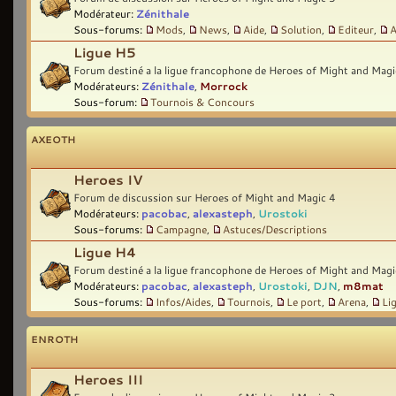
Modérateur:
Zénithale
Sous-forums:
Mods
,
News
,
Aide
,
Solution
,
Editeur
,
A
Ligue H5
Forum destiné a la ligue francophone de Heroes of Might and Magi
Modérateurs:
Zénithale
,
Morrock
Sous-forum:
Tournois & Concours
AXEOTH
Heroes IV
Forum de discussion sur Heroes of Might and Magic 4
Modérateurs:
pacobac
,
alexasteph
,
Urostoki
Sous-forums:
Campagne
,
Astuces/Descriptions
Ligue H4
Forum destiné a la ligue francophone de Heroes of Might and Magi
Modérateurs:
pacobac
,
alexasteph
,
Urostoki
,
DJN
,
m8mat
Sous-forums:
Infos/Aides
,
Tournois
,
Le port
,
Arena
,
Li
ENROTH
Heroes III