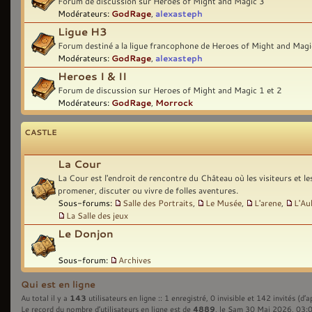
Forum de discussion sur Heroes of Might and Magic 3
Modérateurs:
GodRage
,
alexasteph
Ligue H3
Forum destiné a la ligue francophone de Heroes of Might and Magi
Modérateurs:
GodRage
,
alexasteph
Heroes I & II
Forum de discussion sur Heroes of Might and Magic 1 et 2
Modérateurs:
GodRage
,
Morrock
CASTLE
La Cour
La Cour est l'endroit de rencontre du Château où les visiteurs et l
promener, discuter ou vivre de folles aventures.
Sous-forums:
Salle des Portraits
,
Le Musée
,
L'arene
,
L'Au
La Salle des jeux
Le Donjon
Sous-forum:
Archives
Qui est en ligne
143
Au total il y a
utilisateurs en ligne :: 1 enregistré, 0 invisible et 142 invités (d’
4889
Le record du nombre d’utilisateurs en ligne est de
, le Sam 30 Mai 2026, 03: