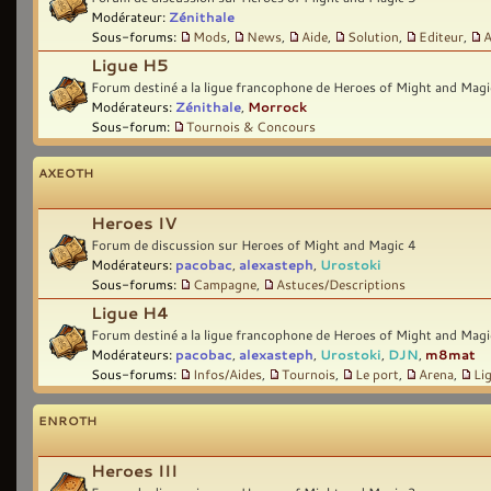
Modérateur:
Zénithale
Sous-forums:
Mods
,
News
,
Aide
,
Solution
,
Editeur
,
A
Ligue H5
Forum destiné a la ligue francophone de Heroes of Might and Magi
Modérateurs:
Zénithale
,
Morrock
Sous-forum:
Tournois & Concours
AXEOTH
Heroes IV
Forum de discussion sur Heroes of Might and Magic 4
Modérateurs:
pacobac
,
alexasteph
,
Urostoki
Sous-forums:
Campagne
,
Astuces/Descriptions
Ligue H4
Forum destiné a la ligue francophone de Heroes of Might and Magi
Modérateurs:
pacobac
,
alexasteph
,
Urostoki
,
DJN
,
m8mat
Sous-forums:
Infos/Aides
,
Tournois
,
Le port
,
Arena
,
Li
ENROTH
Heroes III