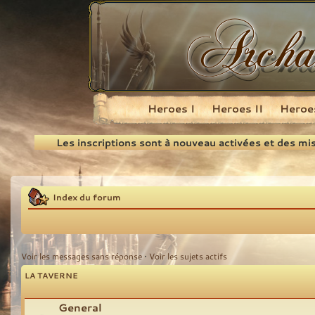
Heroes I
Heroes II
Heroes
Recherche
Les inscriptions sont à nouveau activées et des mi
Index du forum
Voir les messages sans réponse
•
Voir les sujets actifs
LA TAVERNE
General