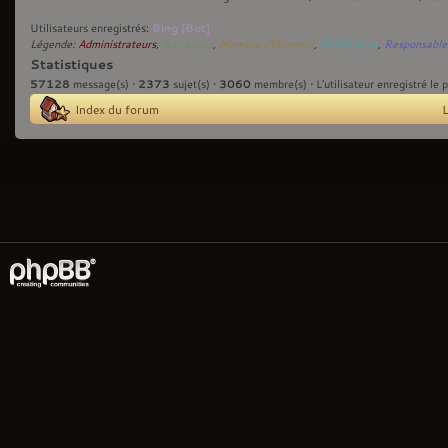
Bing [Bot]
Utilisateurs enregistrés:
Légende:
Administrateurs
,
Archanges
,
Membre d'Honneur
,
Modérateur
,
Responsable
Statistiques
57128
2373
3060
message(s) •
sujet(s) •
membre(s) • L’utilisateur enregistré le 
Index du forum
L