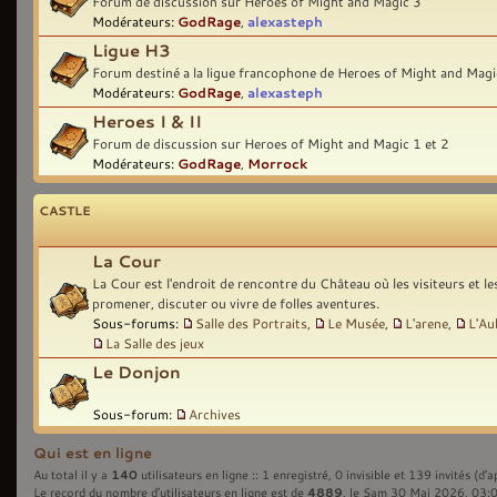
Forum de discussion sur Heroes of Might and Magic 3
Modérateurs:
GodRage
,
alexasteph
Ligue H3
Forum destiné a la ligue francophone de Heroes of Might and Magi
Modérateurs:
GodRage
,
alexasteph
Heroes I & II
Forum de discussion sur Heroes of Might and Magic 1 et 2
Modérateurs:
GodRage
,
Morrock
CASTLE
La Cour
La Cour est l'endroit de rencontre du Château où les visiteurs et l
promener, discuter ou vivre de folles aventures.
Sous-forums:
Salle des Portraits
,
Le Musée
,
L'arene
,
L'Au
La Salle des jeux
Le Donjon
Sous-forum:
Archives
Qui est en ligne
140
Au total il y a
utilisateurs en ligne :: 1 enregistré, 0 invisible et 139 invités (d’
4889
Le record du nombre d’utilisateurs en ligne est de
, le Sam 30 Mai 2026, 03: