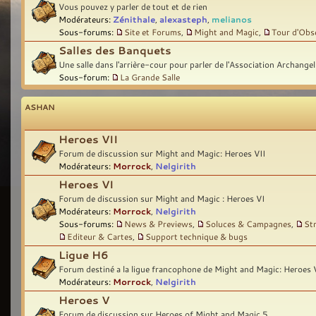
Vous pouvez y parler de tout et de rien
Modérateurs:
Zénithale
,
alexasteph
,
melianos
Sous-forums:
Site et Forums
,
Might and Magic
,
Tour d'Obs
Salles des Banquets
Une salle dans l'arrière-cour pour parler de l'Association Archangel
Sous-forum:
La Grande Salle
ASHAN
Heroes VII
Forum de discussion sur Might and Magic: Heroes VII
Modérateurs:
Morrock
,
Nelgirith
Heroes VI
Forum de discussion sur Might and Magic : Heroes VI
Modérateurs:
Morrock
,
Nelgirith
Sous-forums:
News & Previews
,
Soluces & Campagnes
,
St
Editeur & Cartes
,
Support technique & bugs
Ligue H6
Forum destiné a la ligue francophone de Might and Magic: Heroes 
Modérateurs:
Morrock
,
Nelgirith
Heroes V
Forum de discussion sur Heroes of Might and Magic 5