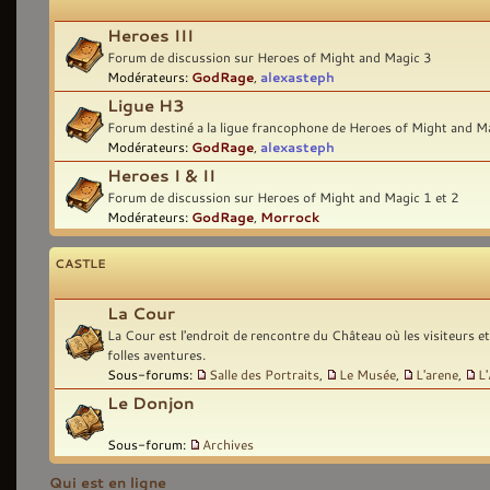
Heroes III
Forum de discussion sur Heroes of Might and Magic 3
Modérateurs:
GodRage
,
alexasteph
Ligue H3
Forum destiné a la ligue francophone de Heroes of Might and M
Modérateurs:
GodRage
,
alexasteph
Heroes I & II
Forum de discussion sur Heroes of Might and Magic 1 et 2
Modérateurs:
GodRage
,
Morrock
CASTLE
La Cour
La Cour est l'endroit de rencontre du Château où les visiteurs e
folles aventures.
Sous-forums:
Salle des Portraits
,
Le Musée
,
L'arene
,
L
Le Donjon
Sous-forum:
Archives
Qui est en ligne