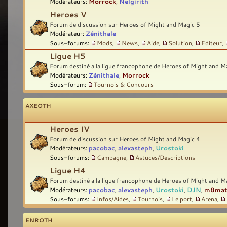
Modérateurs:
Morrock
,
Nelgirith
Heroes V
Forum de discussion sur Heroes of Might and Magic 5
Modérateur:
Zénithale
Sous-forums:
Mods
,
News
,
Aide
,
Solution
,
Editeur
,
Ligue H5
Forum destiné a la ligue francophone de Heroes of Might and M
Modérateurs:
Zénithale
,
Morrock
Sous-forum:
Tournois & Concours
AXEOTH
Heroes IV
Forum de discussion sur Heroes of Might and Magic 4
Modérateurs:
pacobac
,
alexasteph
,
Urostoki
Sous-forums:
Campagne
,
Astuces/Descriptions
Ligue H4
Forum destiné a la ligue francophone de Heroes of Might and M
Modérateurs:
pacobac
,
alexasteph
,
Urostoki
,
DJN
,
m8ma
Sous-forums:
Infos/Aides
,
Tournois
,
Le port
,
Arena
,
ENROTH