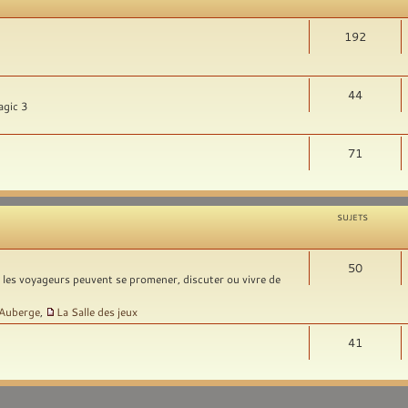
192
44
agic 3
71
SUJETS
50
t les voyageurs peuvent se promener, discuter ou vivre de
'Auberge
,
La Salle des jeux
41