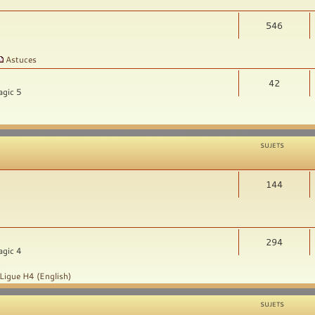
546
Astuces
42
agic 5
SUJETS
144
294
agic 4
t
Ligue H4 (English)
SUJETS