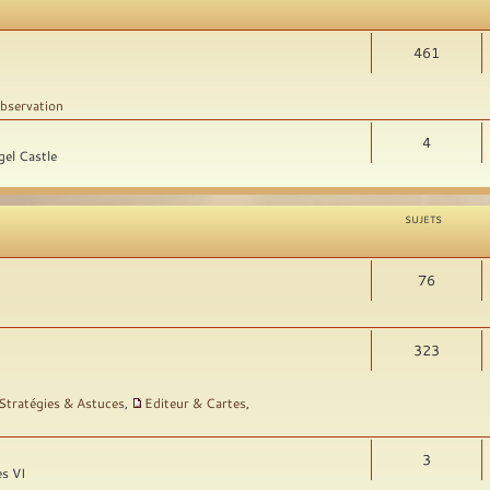
461
bservation
4
gel Castle
SUJETS
76
323
Stratégies & Astuces
,
Editeur & Cartes
,
3
es VI