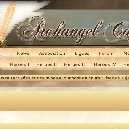
News
Association
Ligues
Forum
M
Heroes I
Heroes II
Heroes III
Heroes IV
He
ouveau activées et des mises à jour sont en cours -
lisez ce suj
SUJETS