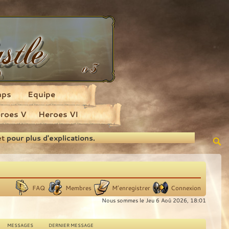
aps
Equipe
roes V
Heroes VI
et
pour plus d'explications.
FAQ
Membres
M’enregistrer
Connexion
Nous sommes le Jeu 6 Aoû 2026, 18:01
MESSAGES
DERNIER MESSAGE