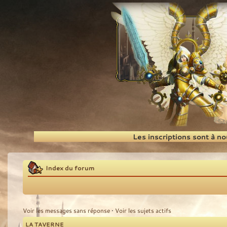
Recherche
Les inscriptions sont à n
Index du forum
Voir les messages sans réponse
•
Voir les sujets actifs
LA TAVERNE