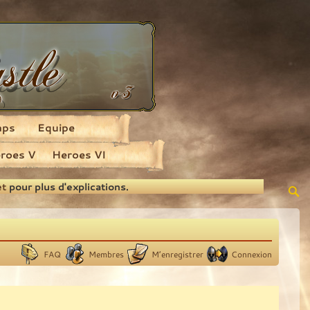
aps
Equipe
roes V
Heroes VI
et
pour plus d'explications.
FAQ
Membres
M’enregistrer
Connexion