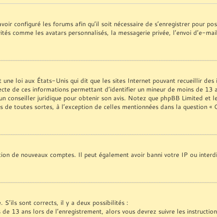
voir configuré les forums afin qu’il soit nécessaire de s’enregistrer pour p
vités comme les avatars personnalisés, la messagerie privée, l’envoi d’e-ma
une loi aux États-Unis qui dit que les sites Internet pouvant recueillir de
ecte de ces informations permettant d’identifier un mineur de moins de 13 a
 un conseiller juridique pour obtenir son avis. Notez que phpBB Limited et l
es de toutes sortes, à l’exception de celles mentionnées dans la question «
ation de nouveaux comptes. Il peut également avoir banni votre IP ou interdi
S’ils sont corrects, il y a deux possibilités :
s de 13 ans lors de l’enregistrement, alors vous devrez suivre les instructi