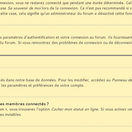
nnexion, vous ne resterez connecté que pendant une durée déterminée. Cela
 case
Se souvenir de moi
lors de la connexion. Ce n’est pas recommandé si vo
cette case, cela signifie qu’un administrateur du forum a désactivé cette fonc
paramètres d’authentification et votre connexion au forum. Ils fournissent 
ur du forum. Si vous rencontrez des problèmes de connexion ou de déconnexio
kés dans notre base de données. Pour les modifier, accédez au
Panneau de 
 les paramètres et préférences de votre compte.
des membres connectés ?
rum », vous trouverez l’option
Cacher mon statut en ligne
. Si vous activez ce
 invisibles.