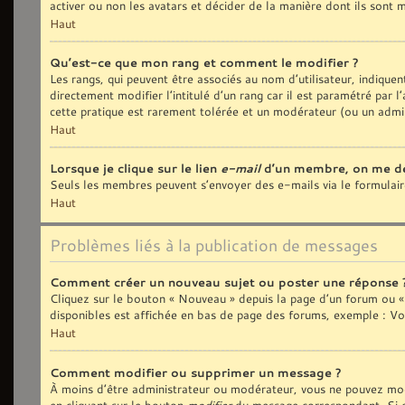
activer ou non les avatars et décider de la manière dont ils sont m
Haut
Qu’est-ce que mon rang et comment le modifier ?
Les rangs, qui peuvent être associés au nom d’utilisateur, indiqu
directement modifier l’intitulé d’un rang car il est paramétré par
cette pratique est rarement tolérée et un modérateur (ou un admi
Haut
Lorsque je clique sur le lien
e-mail
d’un membre, on me d
Seuls les membres peuvent s’envoyer des e-mails via le formulaire i
Haut
Problèmes liés à la publication de messages
Comment créer un nouveau sujet ou poster une réponse 
Cliquez sur le bouton « Nouveau » depuis la page d’un forum ou « 
disponibles est affichée en bas de page des forums, exemple : V
Haut
Comment modifier ou supprimer un message ?
À moins d’être administrateur ou modérateur, vous ne pouvez mod
en cliquant sur le bouton
modifier
du message correspondant. Si que