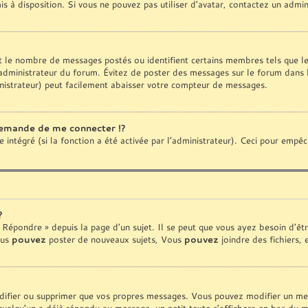
is à disposition. Si vous ne pouvez pas utiliser d’avatar, contactez un admi
ent le nombre de messages postés ou identifient certains membres tels que 
 l’administrateur du forum. Évitez de poster des messages sur le forum dans 
nistrateur) peut facilement abaisser votre compteur de messages.
emande de me connecter !?
ntégré (si la fonction a été activée par l’administrateur). Ceci pour empêcher
?
Répondre » depuis la page d’un sujet. Il se peut que vous ayez besoin d’êtr
ous
pouvez
poster de nouveaux sujets, Vous
pouvez
joindre des fichiers, 
ifier ou supprimer que vos propres messages. Vous pouvez modifier un mess
lqu’un a déjà répondu au message, un petit texte s’affichera en bas du mes