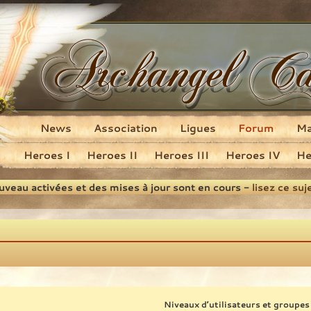
News
Association
Ligues
Forum
M
Heroes I
Heroes II
Heroes III
Heroes IV
He
ouveau activées et des mises à jour sont en cours -
lisez ce suj
Niveaux d’utilisateurs et groupes