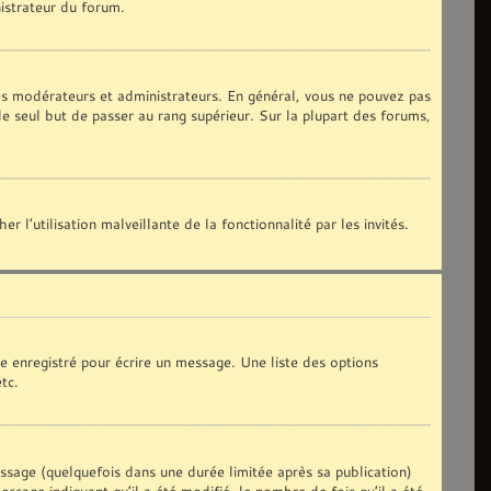
nistrateur du forum.
les modérateurs et administrateurs. En général, vous ne pouvez pas
le seul but de passer au rang supérieur. Sur la plupart des forums,
 l’utilisation malveillante de la fonctionnalité par les invités.
e enregistré pour écrire un message. Une liste des options
etc.
age (quelquefois dans une durée limitée après sa publication)
sage indiquant qu’il a été modifié, le nombre de fois qu’il a été