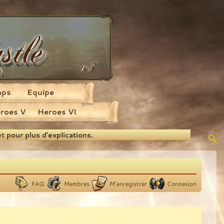
aps
Equipe
roes V
Heroes VI
et
pour plus d'explications.
FAQ
Membres
M’enregistrer
Connexion