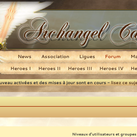
News
Association
Ligues
Forum
M
Heroes I
Heroes II
Heroes III
Heroes IV
He
ouveau activées et des mises à jour sont en cours -
lisez ce suj
Niveaux d’utilisateurs et groupes