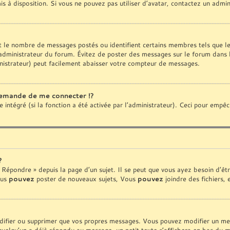
is à disposition. Si vous ne pouvez pas utiliser d’avatar, contactez un admi
ent le nombre de messages postés ou identifient certains membres tels que 
 l’administrateur du forum. Évitez de poster des messages sur le forum dans 
nistrateur) peut facilement abaisser votre compteur de messages.
emande de me connecter !?
ntégré (si la fonction a été activée par l’administrateur). Ceci pour empêcher
?
Répondre » depuis la page d’un sujet. Il se peut que vous ayez besoin d’êtr
ous
pouvez
poster de nouveaux sujets, Vous
pouvez
joindre des fichiers, 
ifier ou supprimer que vos propres messages. Vous pouvez modifier un mess
lqu’un a déjà répondu au message, un petit texte s’affichera en bas du mes