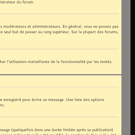
nistrateur du forum.
les modérateurs et administrateurs. En général, vous ne pouvez pas
le seul but de passer au rang supérieur. Sur la plupart des forums,
 l’utilisation malveillante de la fonctionnalité par les invités.
e enregistré pour écrire un message. Une liste des options
etc.
age (quelquefois dans une durée limitée après sa publication)
sage indiquant qu’il a été modifié, le nombre de fois qu’il a été