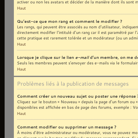
activer ou non les avatars et décider de la manière dont ils sont m
Haut
Qu’est-ce que mon rang et comment le modifier ?
Les rangs, qui peuvent être associés au nom d’utilisateur, indiqu
directement modifier l’intitulé d’un rang car il est paramétré par
cette pratique est rarement tolérée et un modérateur (ou un admi
Haut
Lorsque je clique sur le lien
e-mail
d’un membre, on me d
Seuls les membres peuvent s’envoyer des e-mails via le formulaire i
Haut
Problèmes liés à la publication de messages
Comment créer un nouveau sujet ou poster une réponse 
Cliquez sur le bouton « Nouveau » depuis la page d’un forum ou « 
disponibles est affichée en bas de page des forums, exemple : V
Haut
Comment modifier ou supprimer un message ?
À moins d’être administrateur ou modérateur, vous ne pouvez mod
en cliquant sur le bouton
modifier
du message correspondant. Si que