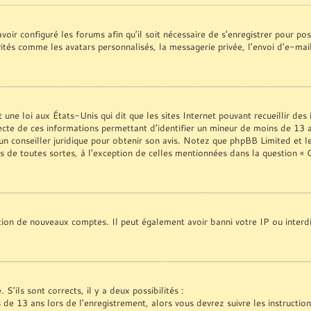
voir configuré les forums afin qu’il soit nécessaire de s’enregistrer pour p
vités comme les avatars personnalisés, la messagerie privée, l’envoi d’e-ma
une loi aux États-Unis qui dit que les sites Internet pouvant recueillir de
ecte de ces informations permettant d’identifier un mineur de moins de 13 a
 un conseiller juridique pour obtenir son avis. Notez que phpBB Limited et l
es de toutes sortes, à l’exception de celles mentionnées dans la question «
ation de nouveaux comptes. Il peut également avoir banni votre IP ou interdi
S’ils sont corrects, il y a deux possibilités :
s de 13 ans lors de l’enregistrement, alors vous devrez suivre les instructi