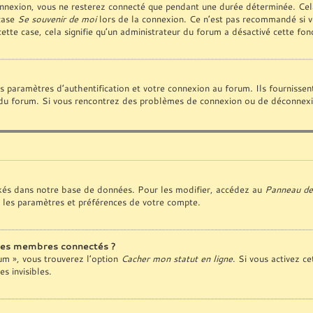
nnexion, vous ne resterez connecté que pendant une durée déterminée. Cela
 case
Se souvenir de moi
lors de la connexion. Ce n’est pas recommandé si vo
cette case, cela signifie qu’un administrateur du forum a désactivé cette fonc
paramètres d’authentification et votre connexion au forum. Ils fournissent 
ur du forum. Si vous rencontrez des problèmes de connexion ou de déconnexio
kés dans notre base de données. Pour les modifier, accédez au
Panneau de 
 les paramètres et préférences de votre compte.
des membres connectés ?
rum », vous trouverez l’option
Cacher mon statut en ligne
. Si vous activez ce
 invisibles.