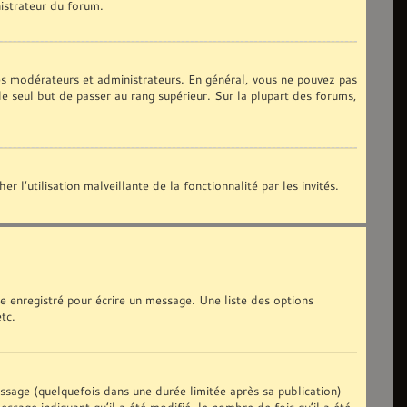
nistrateur du forum.
les modérateurs et administrateurs. En général, vous ne pouvez pas
le seul but de passer au rang supérieur. Sur la plupart des forums,
 l’utilisation malveillante de la fonctionnalité par les invités.
e enregistré pour écrire un message. Une liste des options
etc.
age (quelquefois dans une durée limitée après sa publication)
sage indiquant qu’il a été modifié, le nombre de fois qu’il a été