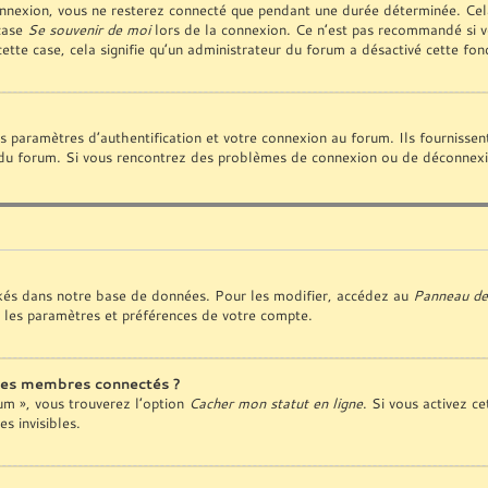
nnexion, vous ne resterez connecté que pendant une durée déterminée. Cela
 case
Se souvenir de moi
lors de la connexion. Ce n’est pas recommandé si vo
cette case, cela signifie qu’un administrateur du forum a désactivé cette fonc
paramètres d’authentification et votre connexion au forum. Ils fournissent 
ur du forum. Si vous rencontrez des problèmes de connexion ou de déconnexio
kés dans notre base de données. Pour les modifier, accédez au
Panneau de 
 les paramètres et préférences de votre compte.
des membres connectés ?
rum », vous trouverez l’option
Cacher mon statut en ligne
. Si vous activez ce
 invisibles.