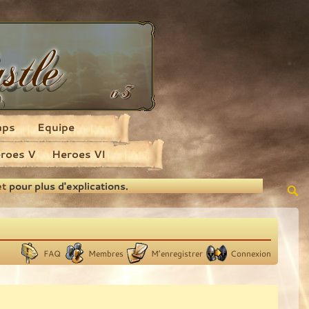
aps
Equipe
roes V
Heroes VI
et
pour plus d'explications.
FAQ
Membres
M’enregistrer
Connexion