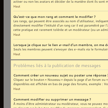
activer ou non les avatars et décider de la manière dont ils sont m
Haut
Qu’est-ce que mon rang et comment le modifier ?
Les rangs, qui peuvent être associés au nom d’utilisateur, indiqu
directement modifier l’intitulé d’un rang car il est paramétré par
cette pratique est rarement tolérée et un modérateur (ou un admi
Haut
Lorsque je clique sur le lien
e-mail
d’un membre, on me d
Seuls les membres peuvent s’envoyer des e-mails via le formulaire i
Haut
Problèmes liés à la publication de messages
Comment créer un nouveau sujet ou poster une réponse 
Cliquez sur le bouton « Nouveau » depuis la page d’un forum ou « 
disponibles est affichée en bas de page des forums, exemple : V
Haut
Comment modifier ou supprimer un message ?
À moins d’être administrateur ou modérateur, vous ne pouvez mod
en cliquant sur le bouton
modifier
du message correspondant. Si que