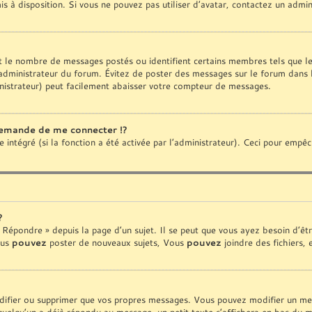
is à disposition. Si vous ne pouvez pas utiliser d’avatar, contactez un admi
ent le nombre de messages postés ou identifient certains membres tels que 
 l’administrateur du forum. Évitez de poster des messages sur le forum dans 
nistrateur) peut facilement abaisser votre compteur de messages.
emande de me connecter !?
ntégré (si la fonction a été activée par l’administrateur). Ceci pour empêcher
?
Répondre » depuis la page d’un sujet. Il se peut que vous ayez besoin d’êtr
ous
pouvez
poster de nouveaux sujets, Vous
pouvez
joindre des fichiers, 
ifier ou supprimer que vos propres messages. Vous pouvez modifier un mess
lqu’un a déjà répondu au message, un petit texte s’affichera en bas du mes