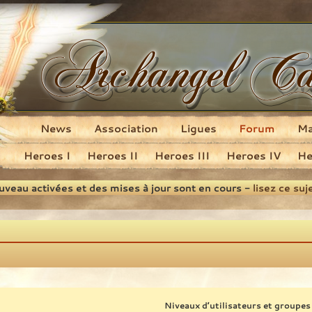
News
Association
Ligues
Forum
M
Heroes I
Heroes II
Heroes III
Heroes IV
He
ouveau activées et des mises à jour sont en cours -
lisez ce suj
Niveaux d’utilisateurs et groupes