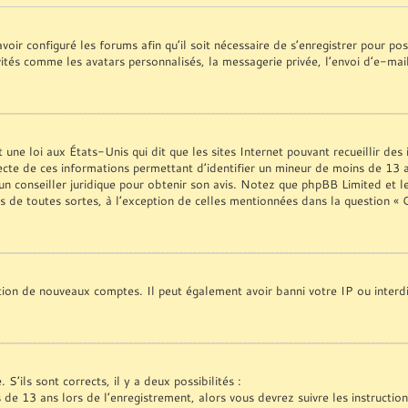
voir configuré les forums afin qu’il soit nécessaire de s’enregistrer pour p
vités comme les avatars personnalisés, la messagerie privée, l’envoi d’e-ma
une loi aux États-Unis qui dit que les sites Internet pouvant recueillir de
ecte de ces informations permettant d’identifier un mineur de moins de 13 a
 un conseiller juridique pour obtenir son avis. Notez que phpBB Limited et l
es de toutes sortes, à l’exception de celles mentionnées dans la question «
ation de nouveaux comptes. Il peut également avoir banni votre IP ou interdi
S’ils sont corrects, il y a deux possibilités :
s de 13 ans lors de l’enregistrement, alors vous devrez suivre les instructi