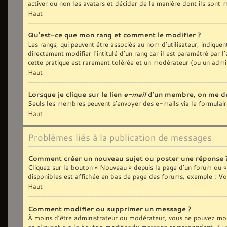
activer ou non les avatars et décider de la manière dont ils sont m
Haut
Qu’est-ce que mon rang et comment le modifier ?
Les rangs, qui peuvent être associés au nom d’utilisateur, indiqu
directement modifier l’intitulé d’un rang car il est paramétré par
cette pratique est rarement tolérée et un modérateur (ou un admi
Haut
Lorsque je clique sur le lien
e-mail
d’un membre, on me d
Seuls les membres peuvent s’envoyer des e-mails via le formulaire i
Haut
Problèmes liés à la publication de messages
Comment créer un nouveau sujet ou poster une réponse 
Cliquez sur le bouton « Nouveau » depuis la page d’un forum ou « 
disponibles est affichée en bas de page des forums, exemple : V
Haut
Comment modifier ou supprimer un message ?
À moins d’être administrateur ou modérateur, vous ne pouvez mod
en cliquant sur le bouton
modifier
du message correspondant. Si que