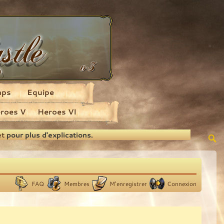
aps
Equipe
roes V
Heroes VI
et
pour plus d'explications.
FAQ
Membres
M’enregistrer
Connexion