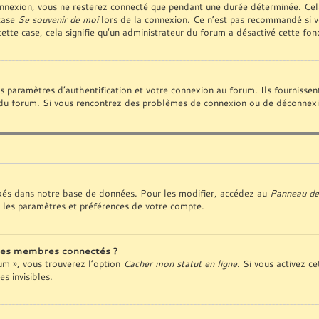
nnexion, vous ne resterez connecté que pendant une durée déterminée. Cela
 case
Se souvenir de moi
lors de la connexion. Ce n’est pas recommandé si vo
cette case, cela signifie qu’un administrateur du forum a désactivé cette fonc
paramètres d’authentification et votre connexion au forum. Ils fournissent 
ur du forum. Si vous rencontrez des problèmes de connexion ou de déconnexio
kés dans notre base de données. Pour les modifier, accédez au
Panneau de 
 les paramètres et préférences de votre compte.
des membres connectés ?
rum », vous trouverez l’option
Cacher mon statut en ligne
. Si vous activez ce
 invisibles.