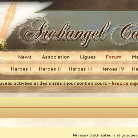
News
Association
Ligues
Forum
M
Heroes I
Heroes II
Heroes III
Heroes IV
He
ouveau activées et des mises à jour sont en cours -
lisez ce suj
Niveaux d’utilisateurs et groupes