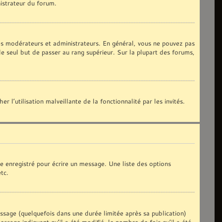
nistrateur du forum.
les modérateurs et administrateurs. En général, vous ne pouvez pas
le seul but de passer au rang supérieur. Sur la plupart des forums,
 l’utilisation malveillante de la fonctionnalité par les invités.
e enregistré pour écrire un message. Une liste des options
etc.
age (quelquefois dans une durée limitée après sa publication)
sage indiquant qu’il a été modifié, le nombre de fois qu’il a été