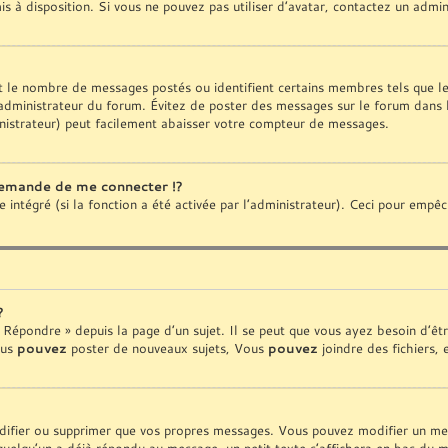
is à disposition. Si vous ne pouvez pas utiliser d’avatar, contactez un admi
ent le nombre de messages postés ou identifient certains membres tels que 
 l’administrateur du forum. Évitez de poster des messages sur le forum dans 
nistrateur) peut facilement abaisser votre compteur de messages.
emande de me connecter !?
ntégré (si la fonction a été activée par l’administrateur). Ceci pour empêcher
?
Répondre » depuis la page d’un sujet. Il se peut que vous ayez besoin d’êtr
ous
pouvez
poster de nouveaux sujets, Vous
pouvez
joindre des fichiers, 
ifier ou supprimer que vos propres messages. Vous pouvez modifier un mess
lqu’un a déjà répondu au message, un petit texte s’affichera en bas du mes