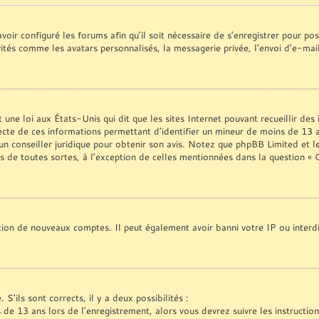
voir configuré les forums afin qu’il soit nécessaire de s’enregistrer pour p
vités comme les avatars personnalisés, la messagerie privée, l’envoi d’e-ma
une loi aux États-Unis qui dit que les sites Internet pouvant recueillir de
ecte de ces informations permettant d’identifier un mineur de moins de 13 a
 un conseiller juridique pour obtenir son avis. Notez que phpBB Limited et l
es de toutes sortes, à l’exception de celles mentionnées dans la question «
ation de nouveaux comptes. Il peut également avoir banni votre IP ou interdi
S’ils sont corrects, il y a deux possibilités :
s de 13 ans lors de l’enregistrement, alors vous devrez suivre les instructi