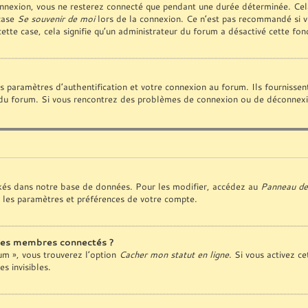
nnexion, vous ne resterez connecté que pendant une durée déterminée. Cela
 case
Se souvenir de moi
lors de la connexion. Ce n’est pas recommandé si vo
cette case, cela signifie qu’un administrateur du forum a désactivé cette fonc
paramètres d’authentification et votre connexion au forum. Ils fournissent 
ur du forum. Si vous rencontrez des problèmes de connexion ou de déconnexio
kés dans notre base de données. Pour les modifier, accédez au
Panneau de 
 les paramètres et préférences de votre compte.
des membres connectés ?
rum », vous trouverez l’option
Cacher mon statut en ligne
. Si vous activez ce
 invisibles.