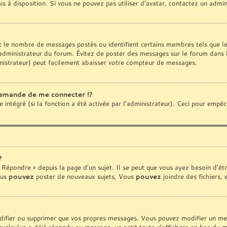
is à disposition. Si vous ne pouvez pas utiliser d’avatar, contactez un admi
ent le nombre de messages postés ou identifient certains membres tels que 
 l’administrateur du forum. Évitez de poster des messages sur le forum dans 
nistrateur) peut facilement abaisser votre compteur de messages.
emande de me connecter !?
ntégré (si la fonction a été activée par l’administrateur). Ceci pour empêcher
?
Répondre » depuis la page d’un sujet. Il se peut que vous ayez besoin d’êtr
ous
pouvez
poster de nouveaux sujets, Vous
pouvez
joindre des fichiers, 
ifier ou supprimer que vos propres messages. Vous pouvez modifier un mess
lqu’un a déjà répondu au message, un petit texte s’affichera en bas du mes