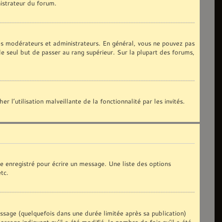
nistrateur du forum.
les modérateurs et administrateurs. En général, vous ne pouvez pas
le seul but de passer au rang supérieur. Sur la plupart des forums,
 l’utilisation malveillante de la fonctionnalité par les invités.
e enregistré pour écrire un message. Une liste des options
etc.
age (quelquefois dans une durée limitée après sa publication)
sage indiquant qu’il a été modifié, le nombre de fois qu’il a été