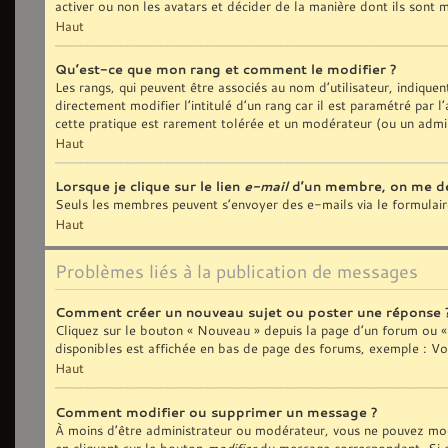
activer ou non les avatars et décider de la manière dont ils sont m
Haut
Qu’est-ce que mon rang et comment le modifier ?
Les rangs, qui peuvent être associés au nom d’utilisateur, indiqu
directement modifier l’intitulé d’un rang car il est paramétré par
cette pratique est rarement tolérée et un modérateur (ou un admi
Haut
Lorsque je clique sur le lien
e-mail
d’un membre, on me d
Seuls les membres peuvent s’envoyer des e-mails via le formulaire i
Haut
Problèmes liés à la publication de messages
Comment créer un nouveau sujet ou poster une réponse 
Cliquez sur le bouton « Nouveau » depuis la page d’un forum ou « 
disponibles est affichée en bas de page des forums, exemple : V
Haut
Comment modifier ou supprimer un message ?
À moins d’être administrateur ou modérateur, vous ne pouvez mod
en cliquant sur le bouton
modifier
du message correspondant. Si que