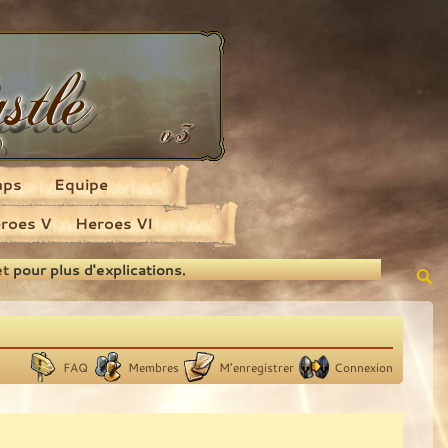
aps
Equipe
roes V
Heroes VI
et
pour plus d'explications.
FAQ
Membres
M’enregistrer
Connexion