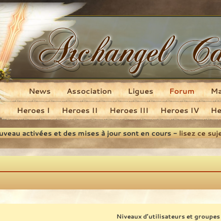
News
Association
Ligues
Forum
M
Heroes I
Heroes II
Heroes III
Heroes IV
He
ouveau activées et des mises à jour sont en cours -
lisez ce suj
Niveaux d’utilisateurs et groupes